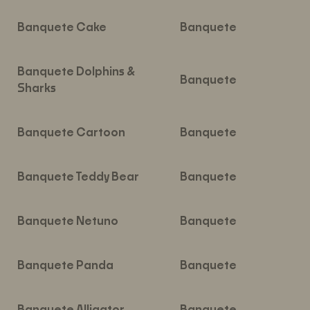
Obra:
Coleção:
Banquete Cake
Banquete
Obra:
Banquete Dolphins &
Coleção:
Banquete
Sharks
Obra:
Coleção:
Banquete Cartoon
Banquete
Obra:
Coleção:
Banquete Teddy Bear
Banquete
Obra:
Coleção:
Banquete Netuno
Banquete
Obra:
Coleção:
Banquete Panda
Banquete
Obra:
Coleção: