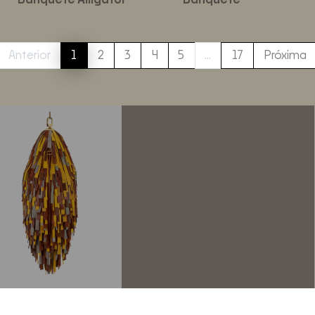
Banquete Alligator
Banquete
Anterior
1
2
3
4
5
…
17
Próxima