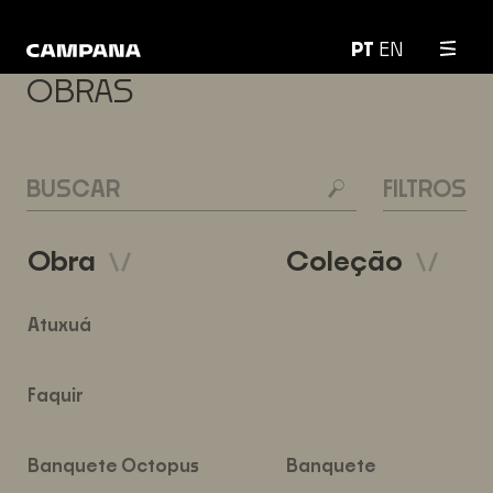
INÍCIO
OBRAS
PT
EN
OBRAS
BUSCA
BUSCAR
FILTROS
Obra
Coleção
Obra:
Atuxuá
Obra:
Faquir
Obra:
Coleção:
Banquete Octopus
Banquete