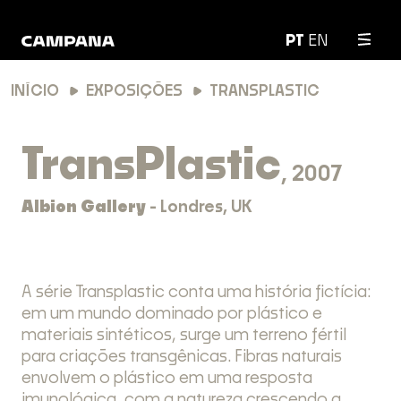
PT
EN
INÍCIO
EXPOSIÇÕES
TRANSPLASTIC
TransPlastic
, 2007
Albion Gallery
- Londres, UK
A série Transplastic conta uma história fictícia:
em um mundo dominado por plástico e
materiais sintéticos, surge um terreno fértil
para criações transgênicas. Fibras naturais
envolvem o plástico em uma resposta
imunológica, com a natureza crescendo a