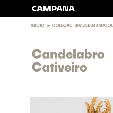
INÍCIO
COLEÇÃO: BRAZILIAN BAROQ
Candelabro
Cativeiro