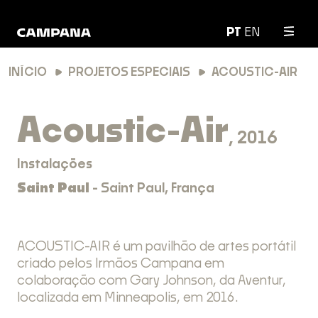
PT
EN
INÍCIO
PROJETOS ESPECIAIS
ACOUSTIC-AIR
Acoustic-Air
, 2016
Instalações
Saint Paul
- Saint Paul, França
ACOUSTIC-AIR é um pavilhão de artes portátil
criado pelos Irmãos Campana em
colaboração com Gary Johnson, da Aventur,
localizada em Minneapolis, em 2016.