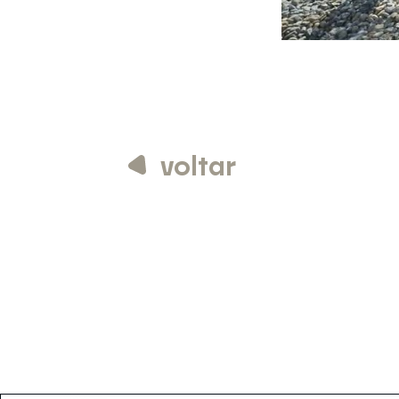
voltar