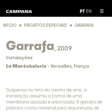
PT
EN
INÍCIO
PROJETOS ESPECIAIS
GARRAFA
Garrafa
, 2009
Instalações
La Maréchalerie
- Versailles, França
Suspensa no teto do centro de arte, a
instalação assumiu a forma de uma
membrana azulada e arborizada. A garrafa de
plástico como material para arquiteturas de