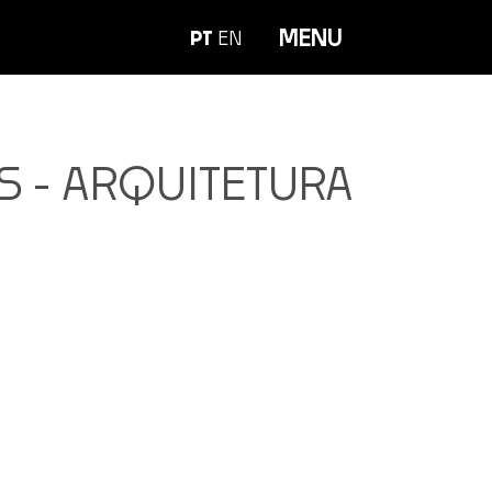
MENU
PT
EN
S - ARQUITETURA
om a categoria Arquitetura